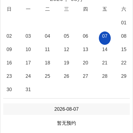
备注
日
一
二
三
四
五
六
三、招标人与招标代理
01
深圳市南山区桃源街道办事
单位名称
处
02
03
04
05
06
07
08
深圳市南山区桃源街道丽山
通讯地址
路51号
09
10
11
12
13
14
15
建设单位
经办人
周工
16
17
18
19
20
21
22
办公电话
15218749830
电子邮箱
LSZB20220929@126.com
23
24
25
26
27
28
29
单位名称
深圳利盛管理咨询有限公司
30
31
经办人
方工
招标代理
办公电话
15218749830
2026-08-07
手机号码
15218749830
电子邮箱
LSZB20220929@126.com
暂无预约