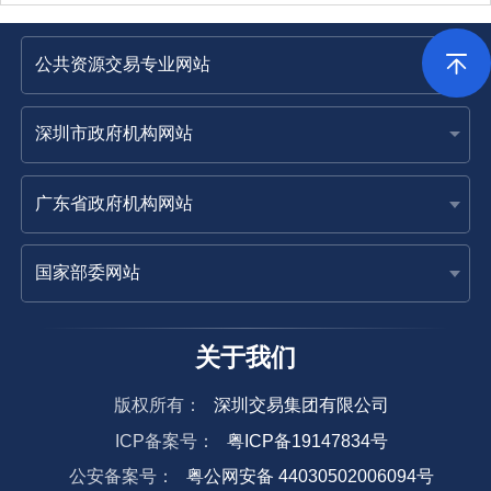
四、详细公告内容
大学城西校区提升改造工程项目总体景观设计【标段编号：2504-
440305-04-01-477274007001】
本项目为大学城西校区提升改造工程项目，招标人将分标
进行项目委托，本次招标项目为大学城西校区提升改造工
项目总体景观设计，本次招标范围包括但不限于：方案设
本
计、初步设计及概算编制、施工图设计及配合预算编制（
次
确保相关成果文件通过相关审查或审批）、设计阶段BIM
招
应用、施工现场配合、设计变更、工程竣工验收、协助竣
标
图编制、竣工结（决）算（含审计）配合服务等全过程设
内
服务工作。具体内容以发包人认可的全部内容为准，承包
容
位不得拒绝执行为完成全部工程而须执行的不可或缺的附
工作。发包人保留调整发包范围的权利，承包人不得提出
议。
本
关于我们
次
发
版权所有：
深圳交易集团有限公司
包
627.68万元
工
ICP备案号：
粤ICP备19147834号
程
公安备案号：
粤公网安备 44030502006094号
估