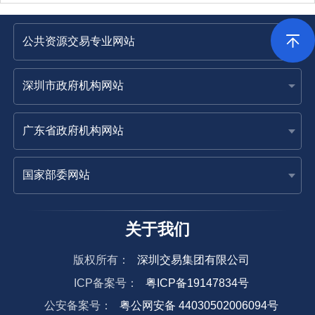
电子邮箱
LSZB20220929@126.com
四、详细公告内容
深圳大学城（西校区）宿舍及配套设施提升改造工程项目（宿舍及食
堂部分）室内空气检测服务【标段编号：
4403922026052800101Y001】
本次检测范围为：1、宿舍部分。清华大学校区荷园1～5
每层全部检测；哈尔滨工业大学校区荔园1～5栋，每层全
本
检测，荔园6～10栋修缮改造范围仅为首层，故只检测首
次
北京大学校区燕园1～5栋，每层全部检测。2、食堂部分
招
华：一食堂、二食堂；北大：一食堂、二食堂；哈工大一
标
堂。具体工作内容详见招标文件任务书（检测方案）。
内
投标人不能拒绝执行为了完成全部工作而需执行的可能遗
容
的或其他未列举的工作或招标人认为需要进行检测的其他
容。招标人保留调整发包范围的权利，投标人不得提出异
关于我们
议。
本
版权所有：
深圳交易集团有限公司
次
ICP备案号：
粤ICP备19147834号
发
包
公安备案号：
粤公网安备 44030502006094号
152.4万元
工