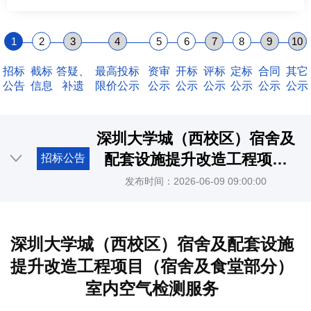
1
2
3
4
5
6
7
8
9
10
招标
截标
答疑、
最高投标
资审
开标
评标
定标
合同
其它
公告
信息
补遗
限价公示
公示
公示
公示
公示
公示
公示
深圳大学城（西校区）宿舍及
配套设施提升改造工程项目
招标公告
（宿舍及食堂部分）室内空气
发布时间：2026-06-09 09:00:00
检测服务
深圳大学城（西校区）宿舍及配套设施
提升改造工程项目（宿舍及食堂部分）
室内空气检测服务