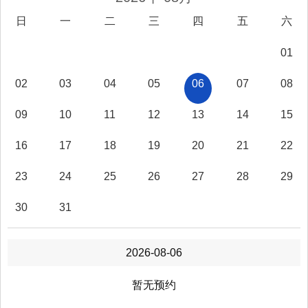
网上获取
方式
日
一
二
三
四
五
六
本项目无需编制技术标且不进行技术标评
备注
审，招标公告发布时间不少于5个工作日。
01
三、招标人与招标代理
02
03
04
05
06
07
08
单位名称
深圳招商建设管理有限公司
09
10
11
12
13
14
15
深圳市南山区招商街道水湾
通讯地址
社区太子路1号新时代广场
32A
16
17
18
19
20
21
22
建设单位
经办人
刘工
23
24
25
26
27
28
29
办公电话
15218749830
30
31
电子邮箱
LSZB20220929@126.com
单位名称
深圳利盛管理咨询有限公司
经办人
2026-08-06
方工
招标代理
办公电话
15218749830
暂无预约
手机号码
15218749830